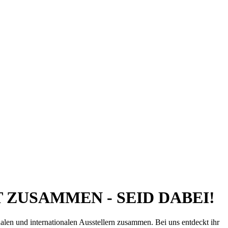
 ZUSAMMEN - SEID DABEI!
alen und internationalen Ausstellern zusammen. Bei uns entdeckt ihr