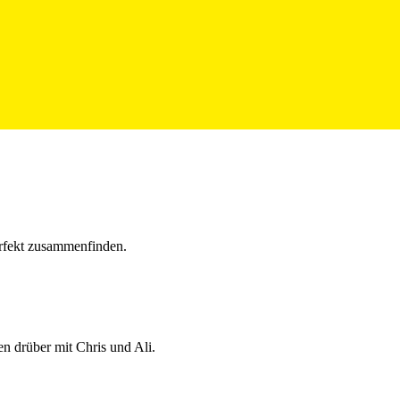
rfekt zusammenfinden.
n drüber mit Chris und Ali.