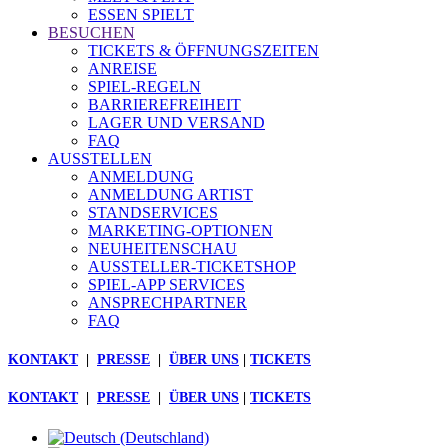
ESSEN SPIELT
BESUCHEN
TICKETS & ÖFFNUNGSZEITEN
ANREISE
SPIEL-REGELN
BARRIEREFREIHEIT
LAGER UND VERSAND
FAQ
AUSSTELLEN
ANMELDUNG
ANMELDUNG ARTIST
STANDSERVICES
MARKETING-OPTIONEN
NEUHEITENSCHAU
AUSSTELLER-TICKETSHOP
SPIEL-APP SERVICES
ANSPRECHPARTNER
FAQ
KONTAKT
|
PRESSE
|
ÜBER UNS
|
TICKETS
KONTAKT
|
PRESSE
|
ÜBER UNS
|
TICKETS