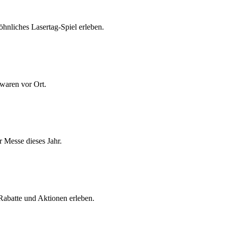
nliches Lasertag-Spiel erleben.
 waren vor Ort.
r Messe dieses Jahr.
Rabatte und Aktionen erleben.