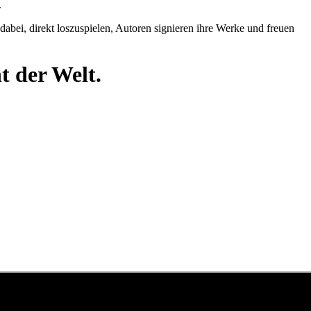
.
abei, direkt loszuspielen, Autoren signieren ihre Werke und freuen
t der Welt.